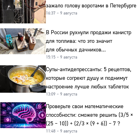
зажало голову воротами в Петербурге
16:37 – 9 августа
В России рухнули продажи канистр
для топлива: что это значит
для обычных дачников
15:15 – 9 августа
и автомобилистов
Супы-антидепрессанты: 5 рецептов,
которые согреют душу и поднимут
настроение лучше любых таблеток
13:09 – 9 августа
Проверьте свои математические
способности: сможете решить (3/5 ×
(25 − 10)) + (2/3 × (9 + 6)) − 7 ?
11:48 – 9 августа