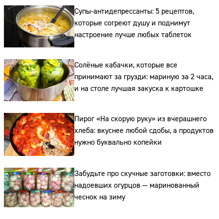
Супы-антидепрессанты: 5 рецептов,
которые согреют душу и поднимут
настроение лучше любых таблеток
Солёные кабачки, которые все
принимают за грузди: мариную за 2 часа,
и на столе лучшая закуска к картошке
Пирог «На скорую руку» из вчерашнего
хлеба: вкуснее любой сдобы, а продуктов
нужно буквально копейки
Забудьте про скучные заготовки: вместо
надоевших огурцов — маринованный
чеснок на зиму