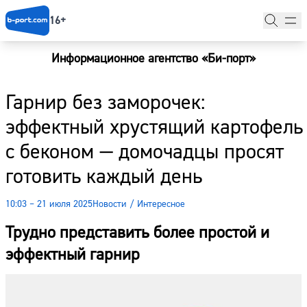
16+
Информационное агентство «Би-порт»
Главная
Гарнир без заморочек:
Новости
эффектный хрустящий картофель
Наши гости
с беконом — домочадцы просят
Фоторепортажи
готовить каждый день
Погода
10:03 – 21 июля 2025
Новости
/
Интересное
Курсы валют
Трудно представить более простой и
эффектный гарнир