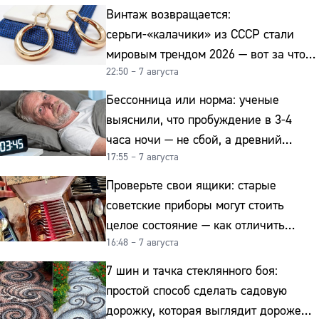
Винтаж возвращается:
серьги-«калачики» из СССР стали
мировым трендом 2026 — вот за что
22:50 – 7 августа
их ценят ювелиры
Бессонница или норма: ученые
выяснили, что пробуждение в 3-4
часа ночи — не сбой, а древний
17:55 – 7 августа
биологический ритм
Проверьте свои ящики: старые
советские приборы могут стоить
целое состояние — как отличить
16:48 – 7 августа
подделку от мельхиора
7 шин и тачка стеклянного боя:
простой способ сделать садовую
дорожку, которая выглядит дороже