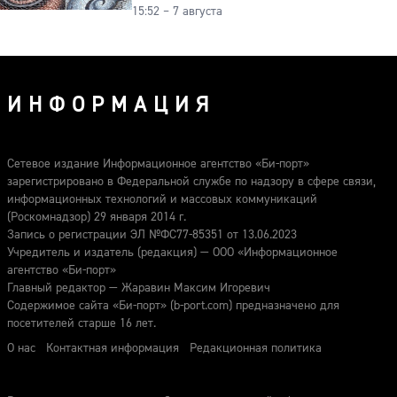
15:52 – 7 августа
гранита
ИНФОРМАЦИЯ
Сетевое издание Информационное агентство «Би-порт»
зарегистрировано в Федеральной службе по надзору в сфере связи,
информационных технологий и массовых коммуникаций
(Роскомнадзор) 29 января 2014 г.
Запись о регистрации ЭЛ №ФС77-85351 от 13.06.2023
Учредитель и издатель (редакция) — ООО «Информационное
агентство «Би-порт»
Главный редактор — Жаравин Максим Игоревич
Содержимое сайта «Би-порт» (b-port.com) предназначено для
посетителей старше 16 лет.
О нас
Контактная информация
Редакционная политика