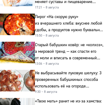
меняет суставы и пищеварение
17:21 – 8 августа
после 50
Пирог «На скорую руку»
из вчерашнего хлеба: вкуснее любой
сдобы, а продуктов нужно буквально
15:50 – 8 августа
копейки
Старый бабушкин ковёр: не «колхоз»,
а мировой тренд — как спасти его
от моли и вписать в современный
13:06 – 8 августа
интерьер
Не выбрасывайте луковую шелуху: 3
проверенных бабушкиных способа
использовать её на огороде
9:30 – 8 августа
и для здоровья этой зимой
«Твою мать» ранит не из-за хамства: