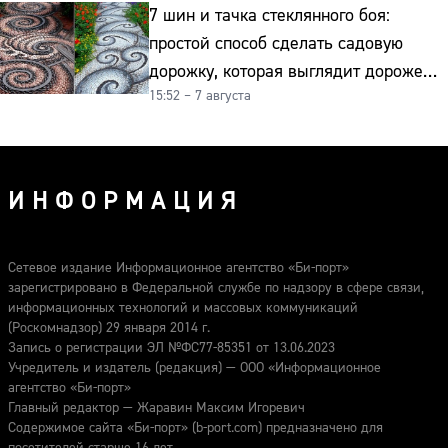
7 шин и тачка стеклянного боя:
простой способ сделать садовую
дорожку, которая выглядит дороже
15:52 – 7 августа
гранита
ИНФОРМАЦИЯ
Сетевое издание Информационное агентство «Би-порт»
зарегистрировано в Федеральной службе по надзору в сфере связи,
информационных технологий и массовых коммуникаций
(Роскомнадзор) 29 января 2014 г.
Запись о регистрации ЭЛ №ФС77-85351 от 13.06.2023
Учредитель и издатель (редакция) — ООО «Информационное
агентство «Би-порт»
Главный редактор — Жаравин Максим Игоревич
Содержимое сайта «Би-порт» (b-port.com) предназначено для