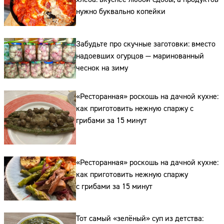
нужно буквально копейки
Забудьте про скучные заготовки: вместо
надоевших огурцов — маринованный
чеснок на зиму
«Ресторанная» роскошь на дачной кухне:
Сайт:
как приготовить нежную спаржу с
грибами за 15 минут
Адрес:
Телефон:
«Ресторанная» роскошь на дачной кухне:
как приготовить нежную спаржу
с грибами за 15 минут
Тот самый «зелёный» суп из детства: