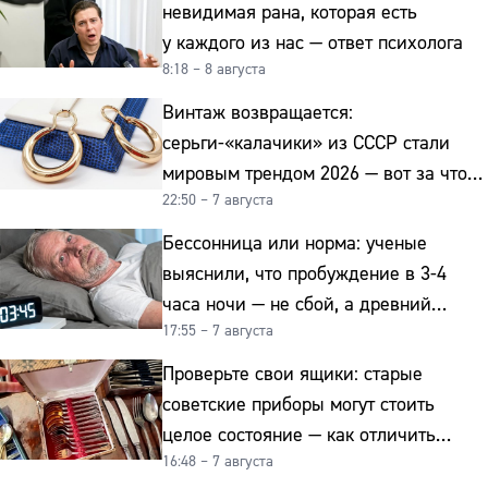
невидимая рана, которая есть
у каждого из нас — ответ психолога
8:18 – 8 августа
Винтаж возвращается:
серьги-«калачики» из СССР стали
мировым трендом 2026 — вот за что
22:50 – 7 августа
их ценят ювелиры
Бессонница или норма: ученые
выяснили, что пробуждение в 3-4
часа ночи — не сбой, а древний
17:55 – 7 августа
биологический ритм
Проверьте свои ящики: старые
советские приборы могут стоить
целое состояние — как отличить
16:48 – 7 августа
подделку от мельхиора