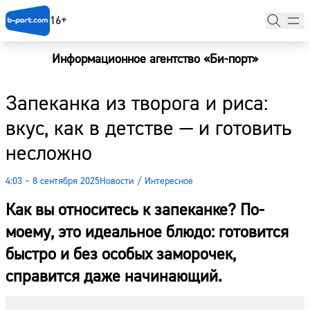
16+
Информационное агентство «Би-порт»
Главная
Запеканка из творога и риса:
Новости
вкус, как в детстве — и готовить
Наши гости
несложно
Фоторепортажи
4:03 – 8 сентября 2025
Новости
/
Интересное
Погода
Как вы относитесь к запеканке? По-
Курсы валют
моему, это идеальное блюдо: готовится
быстро и без особых заморочек,
справится даже начинающий.