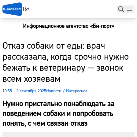
16+
Информационное агентство «Би-порт»
Главная
Отказ собаки от еды: врач
Новости
рассказала, когда срочно нужно
Наши гости
бежать к ветеринару — звонок
Фоторепортажи
всем хозяевам
Погода
10:55 – 9 сентября 2025
Новости
/
Интересное
Курсы валют
Нужно пристально понаблюдать за
поведением собаки и попробовать
понять, с чем связан отказ