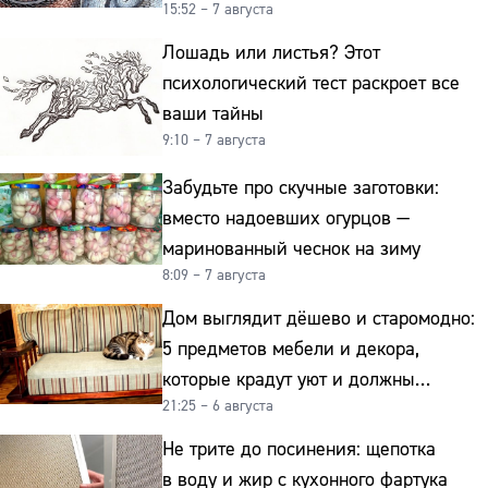
15:52 – 7 августа
гранита
Лошадь или листья? Этот
психологический тест раскроет все
ваши тайны
9:10 – 7 августа
Забудьте про скучные заготовки:
вместо надоевших огурцов —
маринованный чеснок на зиму
8:09 – 7 августа
Дом выглядит дёшево и старомодно:
5 предметов мебели и декора,
которые крадут уют и должны
21:25 – 6 августа
отправиться на свалку прямо сейчас
Не трите до посинения: щепотка
в воду и жир с кухонного фартука