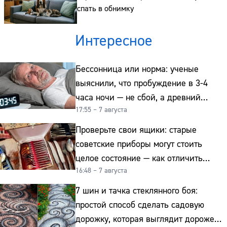
Телефон:
спать в обнимку
Интересное
Бессонница или норма: ученые
выяснили, что пробуждение в 3-4
часа ночи — не сбой, а древний
17:55 – 7 августа
биологический ритм
Проверьте свои ящики: старые
советские приборы могут стоить
целое состояние — как отличить
16:48 – 7 августа
подделку от мельхиора
7 шин и тачка стеклянного боя:
простой способ сделать садовую
дорожку, которая выглядит дороже