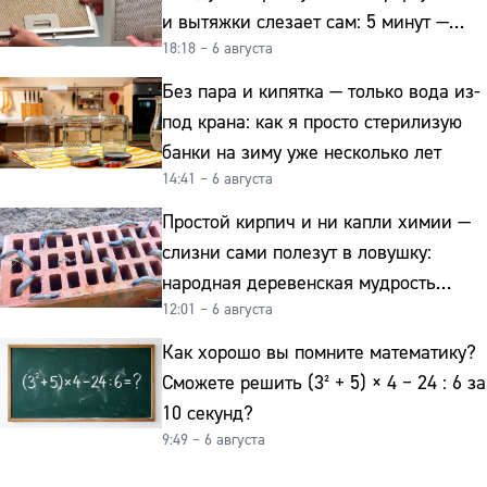
и вытяжки слезает сам: 5 минут —
18:18 – 6 августа
и сверкает как новая
Без пара и кипятка — только вода из-
под крана: как я просто стерилизую
банки на зиму уже несколько лет
14:41 – 6 августа
Простой кирпич и ни капли химии —
слизни сами полезут в ловушку:
народная деревенская мудрость
12:01 – 6 августа
реально работает
Как хорошо вы помните математику?
Сможете решить (3² + 5) × 4 − 24 : 6 за
10 секунд?
9:49 – 6 августа