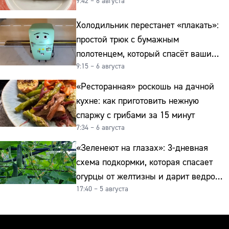
9:42 – 6 августа
Холодильник перестанет «плакать»:
простой трюк с бумажным
полотенцем, который спасёт ваши
9:15 – 6 августа
овощи от гнили
«Ресторанная» роскошь на дачной
кухне: как приготовить нежную
спаржу с грибами за 15 минут
7:34 – 6 августа
«Зеленеют на глазах»: 3-дневная
схема подкормки, которая спасает
огурцы от желтизны и дарит ведро
17:40 – 5 августа
урожая