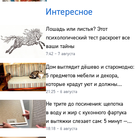
Интересное
Лошадь или листья? Этот
психологический тест раскроет все
ваши тайны
7:42 – 7 августа
Дом выглядит дёшево и старомодно:
5 предметов мебели и декора,
которые крадут уют и должны
21:25 – 6 августа
отправиться на свалку прямо сейчас
Не трите до посинения: щепотка
в воду и жир с кухонного фартука
и вытяжки слезает сам: 5 минут —
18:18 – 6 августа
и сверкает как новая