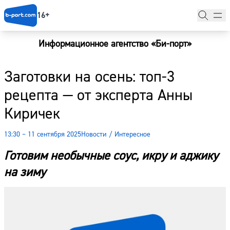
16+
Информационное агентство «Би-порт»
Главная
Заготовки на осень: топ-3
Новости
рецепта — от эксперта Анны
Наши гости
Киричек
Фоторепортажи
13:30 – 11 сентября 2025
Новости
/
Интересное
Погода
Готовим необычные соус, икру и аджику
Курсы валют
на зиму