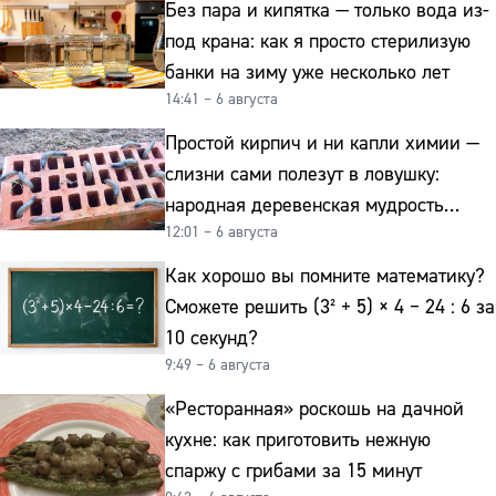
Без пара и кипятка — только вода из-
под крана: как я просто стерилизую
банки на зиму уже несколько лет
14:41 – 6 августа
Простой кирпич и ни капли химии —
слизни сами полезут в ловушку:
народная деревенская мудрость
12:01 – 6 августа
реально работает
Как хорошо вы помните математику?
Сможете решить (3² + 5) × 4 − 24 : 6 за
10 секунд?
9:49 – 6 августа
«Ресторанная» роскошь на дачной
кухне: как приготовить нежную
спаржу с грибами за 15 минут