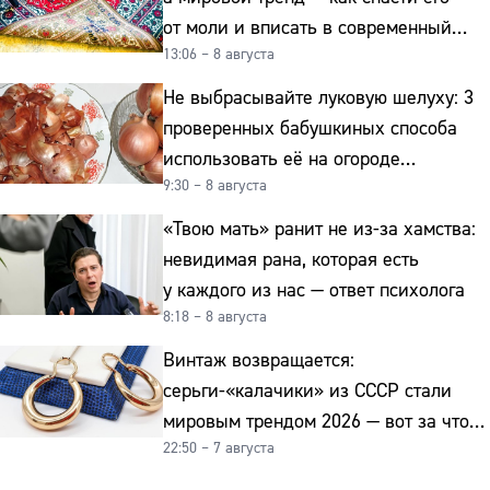
от моли и вписать в современный
13:06 – 8 августа
интерьер
Не выбрасывайте луковую шелуху: 3
проверенных бабушкиных способа
использовать её на огороде
9:30 – 8 августа
и для здоровья этой зимой
«Твою мать» ранит не из-за хамства:
невидимая рана, которая есть
у каждого из нас — ответ психолога
8:18 – 8 августа
Винтаж возвращается:
серьги-«калачики» из СССР стали
мировым трендом 2026 — вот за что
22:50 – 7 августа
их ценят ювелиры