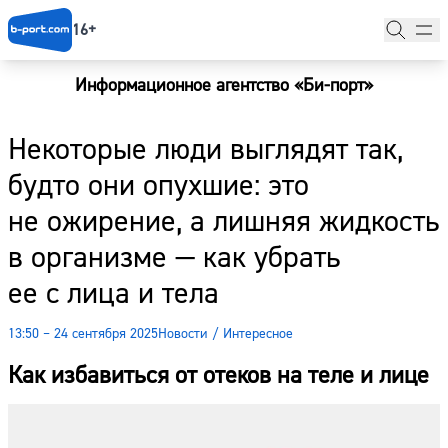
16+
Информационное агентство «Би-порт»
Главная
Некоторые люди выглядят так,
Новости
будто они опухшие: это
Наши гости
не ожирение, а лишняя жидкость
Фоторепортажи
в организме — как убрать
Погода
ее с лица и тела
Курсы валют
13:50 – 24 сентября 2025
Новости
/
Интересное
Как избавиться от отеков на теле и лице