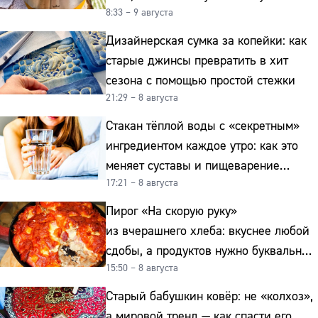
8:33 – 9 августа
к картошке
Дизайнерская сумка за копейки: как
старые джинсы превратить в хит
сезона с помощью простой стежки
21:29 – 8 августа
Стакан тёплой воды с «секретным»
ингредиентом каждое утро: как это
меняет суставы и пищеварение
17:21 – 8 августа
после 50
Пирог «На скорую руку»
из вчерашнего хлеба: вкуснее любой
сдобы, а продуктов нужно буквально
15:50 – 8 августа
копейки
Старый бабушкин ковёр: не «колхоз»,
а мировой тренд — как спасти его