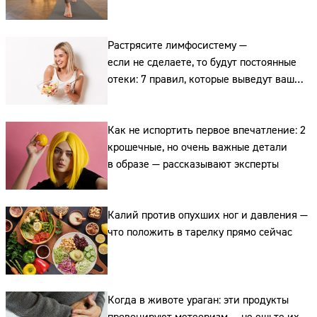
Растрясите лимфосистему —
если не сделаете, то будут постоянные
отеки: 7 правил, которые выведут ваш
ЗОЖ на новый уровень
Сайт:
Как не испортить первое впечатление: 2
Адрес:
крошечные, но очень важные детали
Телефон:
в образе — рассказывают эксперты
Калий против опухших ног и давления —
что положить в тарелку прямо сейчас
Когда в животе ураган: эти продукты
провоцируют метеоризм — не ешьте их,