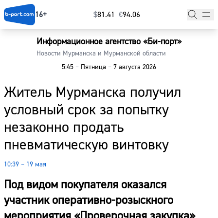
16+
$
⁠81.41
€
⁠94.06
Информационное агентство «Би-порт»
Главная
Новости Мурманска и Мурманской области
5:45
–
Пятница
–
7 августа 2026
Новости
Житель Мурманска получил
Наши гости
условный срок за попытку
Фоторепортажи
незаконно продать
Погода
пневматическую винтовку
Курсы валют
10:39 – 19 мая
Под видом покупателя оказался
участник оперативно-розыскного
мероприятия «Проверочная закупка»