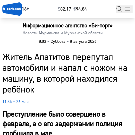
16+
$
⁠82.17
€
⁠94.84
Информационное агентство «Би-порт»
Главная
Новости Мурманска и Мурманской области
8:03
–
Суббота
–
8 августа 2026
Новости
Житель Апатитов перепутал
Наши гости
автомобили и напал с ножом на
Фоторепортажи
машину, в которой находился
Погода
ребёнок
Курсы валют
11:34 – 26 мая
Преступление было совершено в
феврале, а о его задержании полиция
сообщила в мае