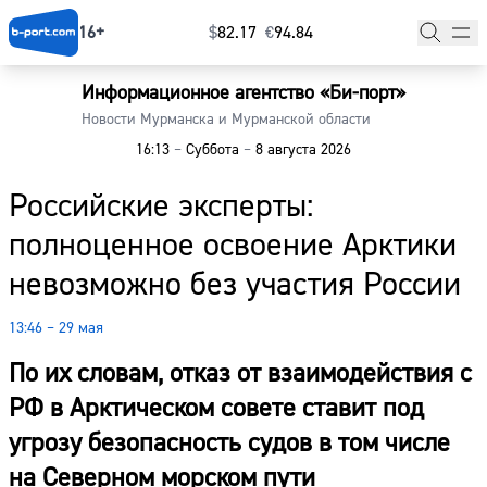
16+
$
⁠82.17
€
⁠94.84
Информационное агентство «Би-порт»
Главная
Новости Мурманска и Мурманской области
16:13
–
Суббота
–
8 августа 2026
Новости
Российские эксперты:
Наши гости
полноценное освоение Арктики
Фоторепортажи
невозможно без участия России
Погода
13:46 – 29 мая
Курсы валют
По их словам, отказ от взаимодействия с
РФ в Арктическом совете ставит под
угрозу безопасность судов в том числе
на Северном морском пути