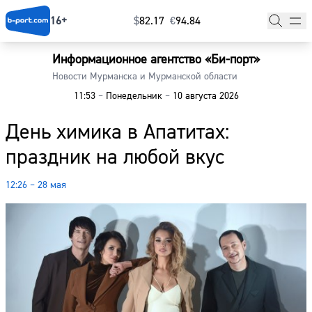
16+
$
⁠82.17
€
⁠94.84
Информационное агентство «Би-порт»
Главная
Новости Мурманска и Мурманской области
11:53
–
Понедельник
–
10 августа 2026
Новости
День химика в Апатитах:
Наши гости
праздник на любой вкус
Фоторепортажи
12:26 – 28 мая
Погода
Курсы валют