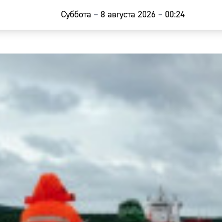
Суббота
–
8 августа 2026
–
00:24
Главная
Новости
Наши гости
Фоторепор
Погода
Курсы валю