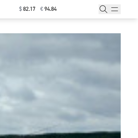
$
⁠82.17
€
⁠94.84
тажи
т