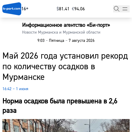
16+
$
⁠81.41
€
⁠94.06
Информационное агентство «Би-порт»
Главная
Новости Мурманска и Мурманской области
9:03
–
Пятница
–
7 августа 2026
Новости
Май 2026 года установил рекорд
Наши гости
по количеству осадков в
Фоторепортажи
Мурманске
Погода
16:42 – 1 июня
Курсы валют
Норма осадков была превышена в 2,6
раза