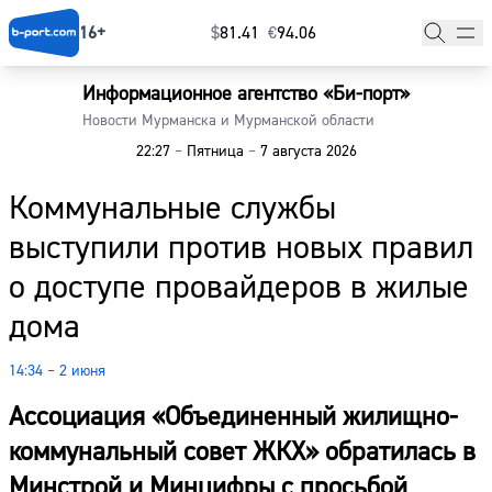
16+
$
⁠81.41
€
⁠94.06
Информационное агентство «Би-порт»
Главная
Новости Мурманска и Мурманской области
22:27
–
Пятница
–
7 августа 2026
Новости
Коммунальные службы
Наши гости
выступили против новых правил
Фоторепортажи
о доступе провайдеров в жилые
Погода
дома
Курсы валют
14:34 – 2 июня
Ассоциация «Объединенный жилищно-
коммунальный совет ЖКХ» обратилась в
Минстрой и Минцифры с просьбой