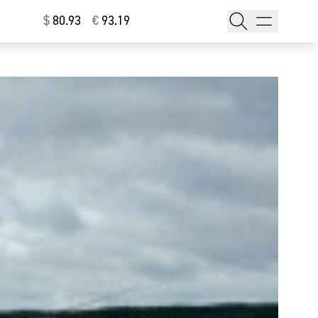
$
⁠80.93
€
⁠93.19
тажи
т