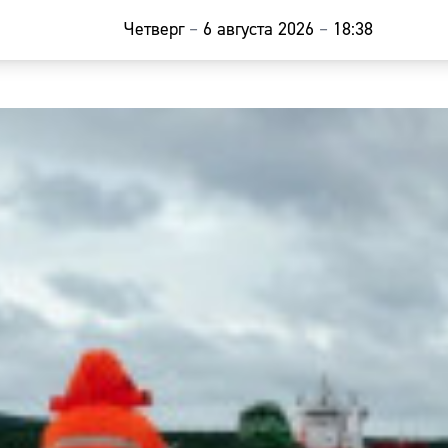
Четверг
–
6 августа 2026
–
18:38
Главная
Новости
Наши гости
Фоторепор
Погода
Курсы валю