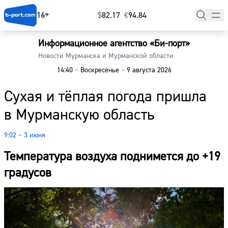
16+
$
⁠82.17
€
⁠94.84
Информационное агентство «Би-порт»
Главная
Новости Мурманска и Мурманской области
14:40
–
Воскресенье
–
9 августа 2026
Новости
Сухая и тёплая погода пришла
Наши гости
в Мурманскую область
Фоторепортажи
9:02 – 3 июня
Погода
Температура воздуха поднимется до +19
Курсы валют
градусов