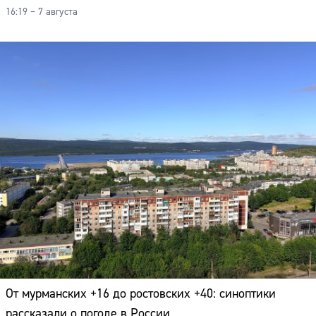
16:19 – 7 августа
От мурманских +16 до ростовских +40: синоптики
рассказали о погоде в России