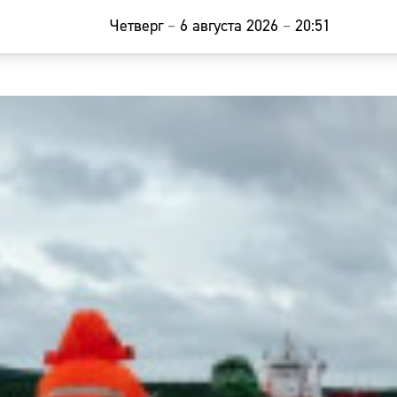
Четверг
–
6 августа 2026
–
20:51
Главная
Новости
Наши гости
Фоторепор
Погода
Курсы валю