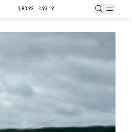
$
⁠80.93
€
⁠93.19
тажи
т