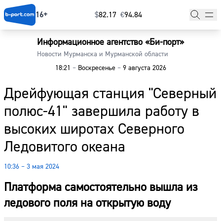
16+
$
⁠82.17
€
⁠94.84
Информационное агентство «Би-порт»
Главная
Новости Мурманска и Мурманской области
18:21
–
Воскресенье
–
9 августа 2026
Новости
Дрейфующая станция "Северный
Наши гости
полюс-41" завершила работу в
Фоторепортажи
высоких широтах Северного
Погода
Ледовитого океана
Курсы валют
10:36 – 3 мая 2024
Платформа самостоятельно вышла из
ледового поля на открытую воду