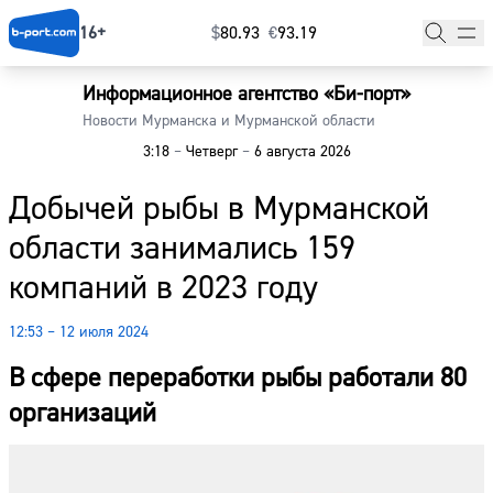
16+
$
⁠80.93
€
⁠93.19
Информационное агентство «Би-порт»
Главная
Новости Мурманска и Мурманской области
3:18
–
Четверг
–
6 августа 2026
Новости
Добычей рыбы в Мурманской
Наши гости
области занимались 159
Фоторепортажи
компаний в 2023 году
Погода
12:53 – 12 июля 2024
Курсы валют
В сфере переработки рыбы работали 80
организаций