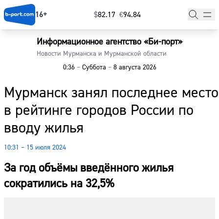
16+
$
⁠82.17
€
⁠94.84
Информационное агентство «Би-порт»
Главная
Новости Мурманска и Мурманской области
0:36
–
Суббота
–
8 августа 2026
Новости
Мурманск занял последнее место
Наши гости
в рейтинге городов России по
Фоторепортажи
вводу жилья
Погода
10:31 – 15 июля 2024
Курсы валют
За год объёмы введённого жилья
сократились на 32,5%