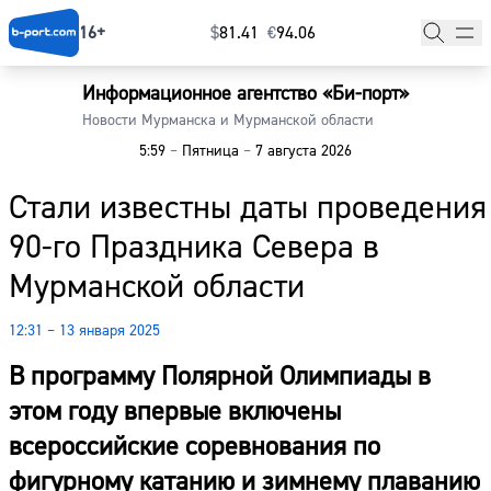
16+
$
⁠81.41
€
⁠94.06
Информационное агентство «Би-порт»
Главная
Новости Мурманска и Мурманской области
5:59
–
Пятница
–
7 августа 2026
Новости
Стали известны даты проведения
Наши гости
90-го Праздника Севера в
Фоторепортажи
Мурманской области
Погода
12:31 – 13 января 2025
Курсы валют
В программу Полярной Олимпиады в
этом году впервые включены
всероссийские соревнования по
фигурному катанию и зимнему плаванию