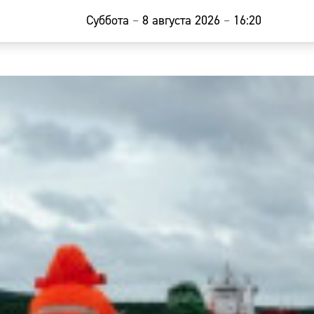
Суббота
–
8 августа 2026
–
16:20
Главная
Новости
Наши гости
Фоторепор
Погода
Курсы валю