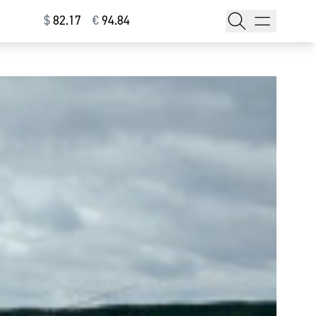
$
⁠82.17
€
⁠94.84
тажи
т