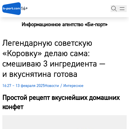
16+
Информационное агентство «Би-порт»
Главная
Легендарную советскую
Новости
«Коровку» делаю сама:
Наши гости
смешиваю 3 ингредиента —
Фоторепортажи
и вкуснятина готова
Погода
16:27 – 13 февраля 2025
Новости
/
Интересное
Курсы валют
Простой рецепт вкуснейших домашних
конфет