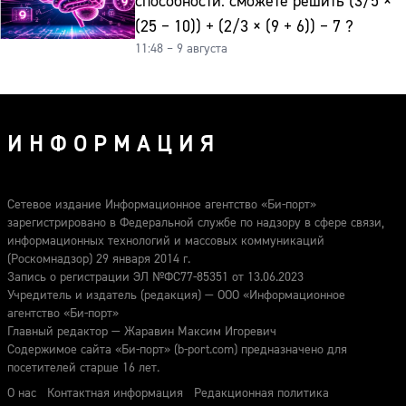
способности: сможете решить (3/5 ×
(25 − 10)) + (2/3 × (9 + 6)) − 7 ?
11:48 – 9 августа
ИНФОРМАЦИЯ
Сетевое издание Информационное агентство «Би-порт»
зарегистрировано в Федеральной службе по надзору в сфере связи,
информационных технологий и массовых коммуникаций
(Роскомнадзор) 29 января 2014 г.
Запись о регистрации ЭЛ №ФС77-85351 от 13.06.2023
Учредитель и издатель (редакция) — ООО «Информационное
агентство «Би-порт»
Главный редактор — Жаравин Максим Игоревич
Содержимое сайта «Би-порт» (b-port.com) предназначено для
посетителей старше 16 лет.
О нас
Контактная информация
Редакционная политика