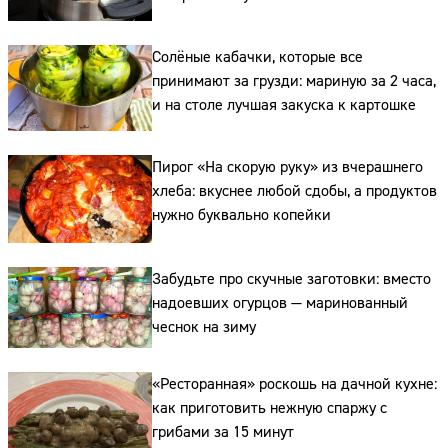
Солёные кабачки, которые все
принимают за грузди: мариную за 2 часа,
и на столе лучшая закуска к картошке
Пирог «На скорую руку» из вчерашнего
Сайт:
хлеба: вкуснее любой сдобы, а продуктов
нужно буквально копейки
Адрес:
Телефон:
Забудьте про скучные заготовки: вместо
надоевших огурцов — маринованный
чеснок на зиму
«Ресторанная» роскошь на дачной кухне:
как приготовить нежную спаржу с
грибами за 15 минут