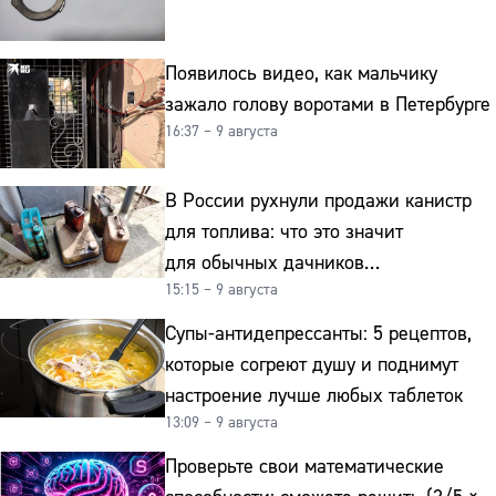
Появилось видео, как мальчику
зажало голову воротами в Петербурге
16:37 – 9 августа
В России рухнули продажи канистр
для топлива: что это значит
для обычных дачников
15:15 – 9 августа
и автомобилистов
Супы-антидепрессанты: 5 рецептов,
которые согреют душу и поднимут
настроение лучше любых таблеток
13:09 – 9 августа
Проверьте свои математические