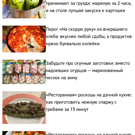
принимают за грузди: мариную за 2 часа,
и на столе лучшая закуска к картошке
Пирог «На скорую руку» из вчерашнего
хлеба: вкуснее любой сдобы, а продуктов
нужно буквально копейки
Забудьте про скучные заготовки: вместо
надоевших огурцов — маринованный
чеснок на зиму
«Ресторанная» роскошь на дачной кухне:
как приготовить нежную спаржу с
грибами за 15 минут
Сайт:
«Ресторанная» роскошь на дачной кухне: