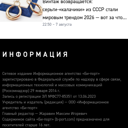
Винтаж возвращается:
серьги-«калачики» из СССР стали
мировым трендом 2026 — вот за что
22:50 – 7 августа
их ценят ювелиры
ИНФОРМАЦИЯ
Сетевое издание Информационное агентство «Би-порт»
зарегистрировано в Федеральной службе по надзору в сфере связи,
информационных технологий и массовых коммуникаций
(Роскомнадзор) 29 января 2014 г.
Запись о регистрации ЭЛ №ФС77-85351 от 13.06.2023
Учредитель и издатель (редакция) — ООО «Информационное
агентство «Би-порт»
Главный редактор — Жаравин Максим Игоревич
Содержимое сайта «Би-порт» (b-port.com) предназначено для
посетителей старше 16 лет.