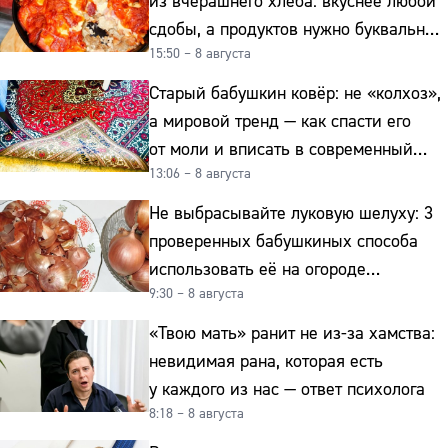
из вчерашнего хлеба: вкуснее любой
сдобы, а продуктов нужно буквально
15:50 – 8 августа
копейки
Старый бабушкин ковёр: не «колхоз»,
а мировой тренд — как спасти его
от моли и вписать в современный
13:06 – 8 августа
интерьер
Не выбрасывайте луковую шелуху: 3
проверенных бабушкиных способа
использовать её на огороде
9:30 – 8 августа
и для здоровья этой зимой
«Твою мать» ранит не из-за хамства:
невидимая рана, которая есть
у каждого из нас — ответ психолога
8:18 – 8 августа