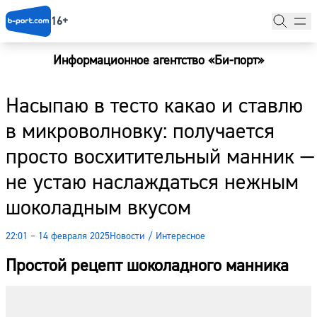
16+
Информационное агентство «Би-порт»
Главная
Насыпаю в тесто какао и ставлю
Новости
в микроволновку: получается
Наши гости
просто восхитительный манник —
Фоторепортажи
не устаю наслаждаться нежным
Погода
шоколадным вкусом
Курсы валют
22:01 – 14 февраля 2025
Новости
/
Интересное
Простой рецепт шоколадного манника