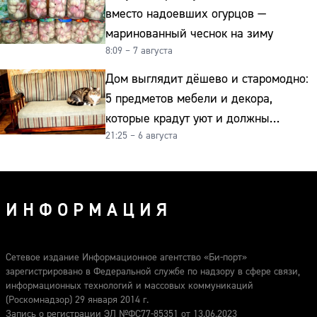
вместо надоевших огурцов —
маринованный чеснок на зиму
8:09 – 7 августа
Дом выглядит дёшево и старомодно:
5 предметов мебели и декора,
которые крадут уют и должны
21:25 – 6 августа
отправиться на свалку прямо сейчас
ИНФОРМАЦИЯ
Сетевое издание Информационное агентство «Би-порт»
зарегистрировано в Федеральной службе по надзору в сфере связи,
информационных технологий и массовых коммуникаций
(Роскомнадзор) 29 января 2014 г.
Запись о регистрации ЭЛ №ФС77-85351 от 13.06.2023