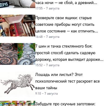
часа ночи — не сбой, а древний
17:55 – 7 августа
биологический ритм
Проверьте свои ящики: старые
советские приборы могут стоить
целое состояние — как отличить
16:48 – 7 августа
подделку от мельхиора
7 шин и тачка стеклянного боя:
простой способ сделать садовую
дорожку, которая выглядит дороже
15:52 – 7 августа
гранита
Лошадь или листья? Этот
психологический тест раскроет все
ваши тайны
9:10 – 7 августа
Забудьте про скучные заготовки: