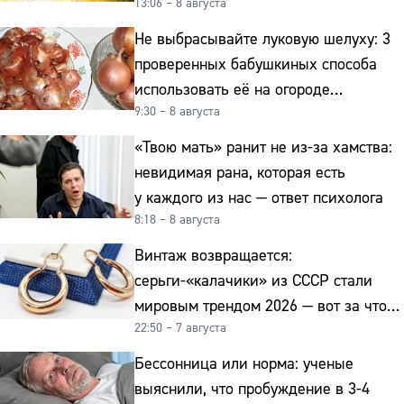
13:06 – 8 августа
интерьер
Не выбрасывайте луковую шелуху: 3
проверенных бабушкиных способа
использовать её на огороде
9:30 – 8 августа
и для здоровья этой зимой
«Твою мать» ранит не из-за хамства:
невидимая рана, которая есть
у каждого из нас — ответ психолога
8:18 – 8 августа
Винтаж возвращается:
серьги-«калачики» из СССР стали
мировым трендом 2026 — вот за что
22:50 – 7 августа
их ценят ювелиры
Бессонница или норма: ученые
выяснили, что пробуждение в 3-4