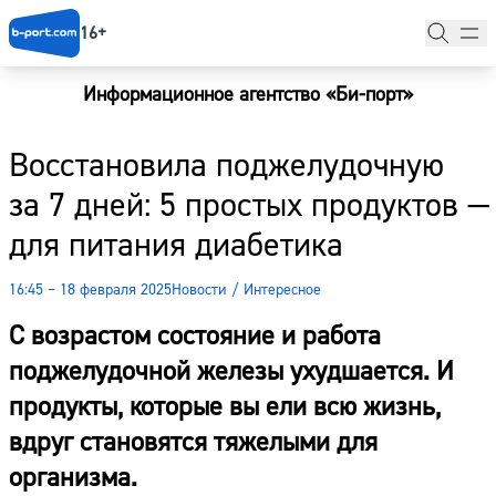
16+
Информационное агентство «Би-порт»
Главная
Восстановила поджелудочную
Новости
за 7 дней: 5 простых продуктов —
Наши гости
для питания диабетика
Фоторепортажи
16:45 – 18 февраля 2025
Новости
/
Интересное
Погода
С возрастом состояние и работа
Курсы валют
поджелудочной железы ухудшается. И
продукты, которые вы ели всю жизнь,
вдруг становятся тяжелыми для
организма.