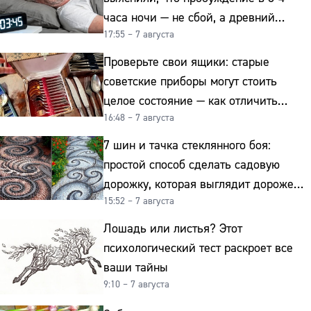
часа ночи — не сбой, а древний
17:55 – 7 августа
биологический ритм
Проверьте свои ящики: старые
советские приборы могут стоить
целое состояние — как отличить
16:48 – 7 августа
подделку от мельхиора
7 шин и тачка стеклянного боя:
простой способ сделать садовую
дорожку, которая выглядит дороже
15:52 – 7 августа
гранита
Лошадь или листья? Этот
психологический тест раскроет все
ваши тайны
9:10 – 7 августа