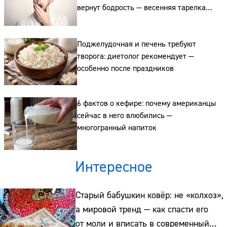
вернут бодрость — весенняя тарелка
от доктора Самойловой
Поджелудочная и печень требуют
творога: диетолог рекомендует —
особенно после праздников
6 фактов о кефире: почему американцы
сейчас в него влюбились —
многогранный напиток
Интересное
Старый бабушкин ковёр: не «колхоз»,
а мировой тренд — как спасти его
от моли и вписать в современный