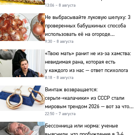
13:06 – 8 августа
интерьер
Не выбрасывайте луковую шелуху: 3
проверенных бабушкиных способа
использовать её на огороде
9:30 – 8 августа
и для здоровья этой зимой
«Твою мать» ранит не из-за хамства:
невидимая рана, которая есть
у каждого из нас — ответ психолога
8:18 – 8 августа
Винтаж возвращается:
серьги-«калачики» из СССР стали
мировым трендом 2026 — вот за что
22:50 – 7 августа
их ценят ювелиры
Бессонница или норма: ученые
выяснили, что пробуждение в 3-4