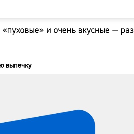
 «пуховые» и очень вкусные — раз
Главная
Новости
ую выпечку
Наши гости
Фоторепор
Погода
Курсы валю