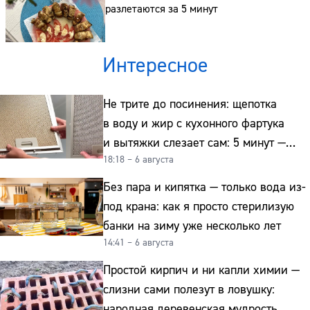
разлетаются за 5 минут
Интересное
Не трите до посинения: щепотка
в воду и жир с кухонного фартука
и вытяжки слезает сам: 5 минут —
18:18 – 6 августа
и сверкает как новая
Без пара и кипятка — только вода из-
под крана: как я просто стерилизую
банки на зиму уже несколько лет
14:41 – 6 августа
Простой кирпич и ни капли химии —
слизни сами полезут в ловушку:
народная деревенская мудрость