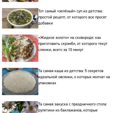
Адрес:
Тот самый «зелёный» суп из детства:
Телефон:
простой рецепт, от которого все просят
добавки
«Жидкое золото» на сковороде: как
приготовить скрэмбл, от которого текут
слюнки, всего за 10 минут
Та самая каша из детства: 5 секретов
идеальной овсянки, о которых молчат на
упаковках
Та самая закуска с праздничного стола:
рулетики из баклажанов, которые