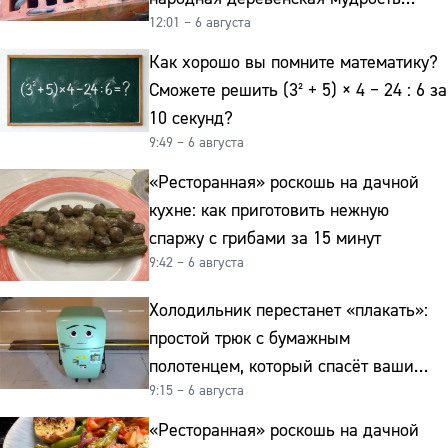
12:01 – 6 августа
реально работает
Как хорошо вы помните математику?
Сможете решить (3² + 5) × 4 − 24 : 6 за
10 секунд?
9:49 – 6 августа
«Ресторанная» роскошь на дачной
кухне: как приготовить нежную
спаржу с грибами за 15 минут
9:42 – 6 августа
Холодильник перестанет «плакать»:
простой трюк с бумажным
полотенцем, который спасёт ваши
9:15 – 6 августа
овощи от гнили
«Ресторанная» роскошь на дачной