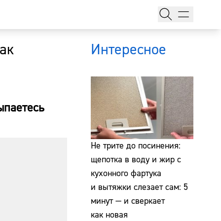
как
Интересное
ыпаетесь
тажи
Не трите до посинения:
щепотка в воду и жир с
кухонного фартука
т
и вытяжки слезает сам: 5
минут — и сверкает
как новая