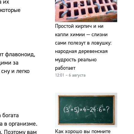
а их
 которые
Простой кирпич и ни
капли химии — слизни
сами полезут в ловушку:
народная деревенская
т флавоноид,
мудрость реально
щими за
работает
сну и легко
12:01 – 6 августа
 богата
а в организме.
Как хорошо вы помните
я. Поэтому вам