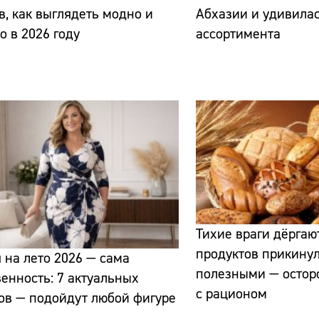
в, как выглядеть модно и
Абхазии и удивилась
о в 2026 году
ассортимента
Тихие враги дёргают
продуктов прикину
 на лето 2026 — сама
полезными — остор
енность: 7 актуальных
с рационом
ов — подойдут любой фигуре