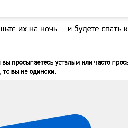
шьте их на ночь — и будете спать 
Главная
Новости
и вы просыпаетесь усталым или часто прос
Наши гости
 то вы не одиноки.
Фоторепор
Погода
Курсы валю