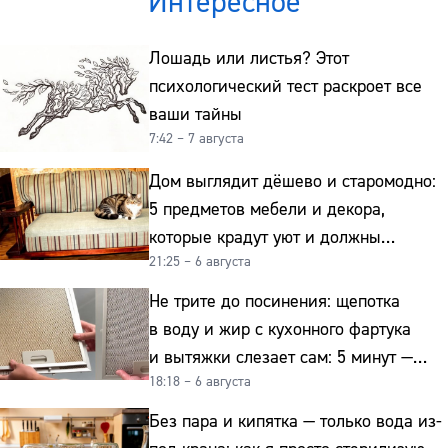
Интересное
Лошадь или листья? Этот
психологический тест раскроет все
ваши тайны
7:42 – 7 августа
Дом выглядит дёшево и старомодно:
5 предметов мебели и декора,
которые крадут уют и должны
21:25 – 6 августа
отправиться на свалку прямо сейчас
Не трите до посинения: щепотка
в воду и жир с кухонного фартука
и вытяжки слезает сам: 5 минут —
18:18 – 6 августа
и сверкает как новая
Без пара и кипятка — только вода из-