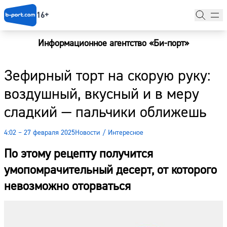
16+
Информационное агентство «Би-порт»
Главная
Зефирный торт на скорую руку:
Новости
воздушный, вкусный и в меру
Наши гости
сладкий — пальчики оближешь
Фоторепортажи
4:02 – 27 февраля 2025
Новости
/
Интересное
Погода
По этому рецепту получится
Курсы валют
умопомрачительный десерт, от которого
невозможно оторваться