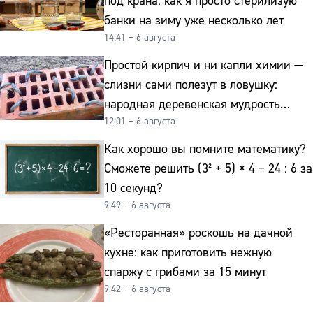
под крана: как я просто стерилизую
банки на зиму уже несколько лет
14:41 – 6 августа
Простой кирпич и ни капли химии —
слизни сами полезут в ловушку:
народная деревенская мудрость
12:01 – 6 августа
реально работает
Как хорошо вы помните математику?
Сможете решить (3² + 5) × 4 − 24 : 6 за
10 секунд?
9:49 – 6 августа
«Ресторанная» роскошь на дачной
кухне: как приготовить нежную
спаржу с грибами за 15 минут
9:42 – 6 августа