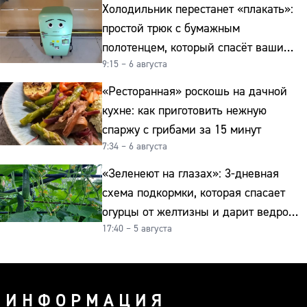
Холодильник перестанет «плакать»:
простой трюк с бумажным
полотенцем, который спасёт ваши
9:15 – 6 августа
овощи от гнили
«Ресторанная» роскошь на дачной
кухне: как приготовить нежную
спаржу с грибами за 15 минут
7:34 – 6 августа
«Зеленеют на глазах»: 3-дневная
схема подкормки, которая спасает
огурцы от желтизны и дарит ведро
17:40 – 5 августа
урожая
ИНФОРМАЦИЯ