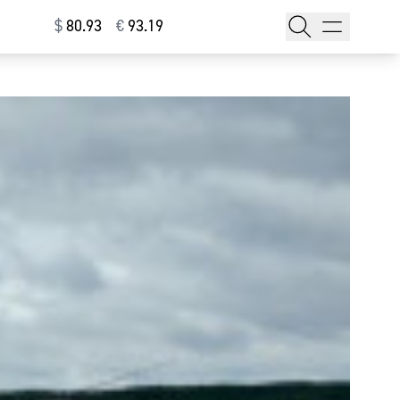
$
⁠80.93
€
⁠93.19
тажи
т