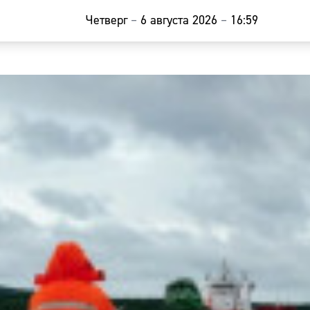
Четверг
–
6 августа 2026
–
16:59
Главная
Новости
Наши гости
Фоторепор
Погода
Курсы валю