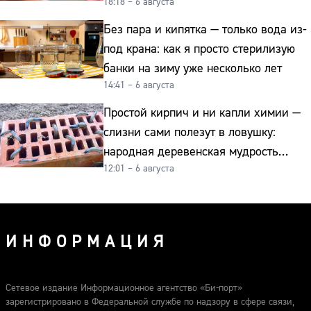
18:18 – 6 августа
и сверкает как новая
Без пара и кипятка — только вода из-
под крана: как я просто стерилизую
банки на зиму уже несколько лет
14:41 – 6 августа
Простой кирпич и ни капли химии —
слизни сами полезут в ловушку:
народная деревенская мудрость
12:01 – 6 августа
реально работает
ИНФОРМАЦИЯ
Сетевое издание Информационное агентство «Би-порт»
зарегистрировано в Федеральной службе по надзору в сфере связи,