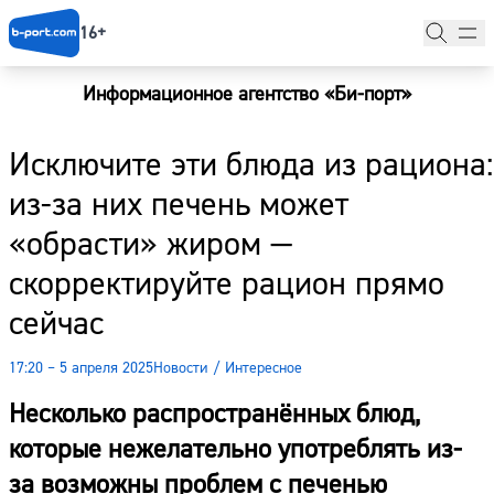
16+
Информационное агентство «Би-порт»
Главная
Исключите эти блюда из рациона:
Новости
из-за них печень может
Наши гости
«обрасти» жиром —
Фоторепортажи
скорректируйте рацион прямо
Погода
сейчас
Курсы валют
17:20 – 5 апреля 2025
Новости
/
Интересное
Несколько распространённых блюд,
которые нежелательно употреблять из-
за возможны проблем с печенью