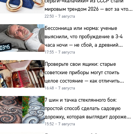
серьги-«калачики» из СССР стали
мировым трендом 2026 — вот за что
22:50 – 7 августа
их ценят ювелиры
Бессонница или норма: ученые
выяснили, что пробуждение в 3-4
часа ночи — не сбой, а древний
17:55 – 7 августа
биологический ритм
Проверьте свои ящики: старые
советские приборы могут стоить
целое состояние — как отличить
16:48 – 7 августа
подделку от мельхиора
7 шин и тачка стеклянного боя:
простой способ сделать садовую
дорожку, которая выглядит дороже
15:52 – 7 августа
гранита