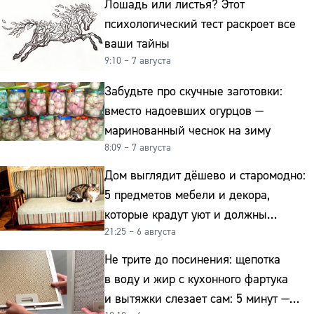
Лошадь или листья? Этот
психологический тест раскроет все
ваши тайны
9:10 – 7 августа
Забудьте про скучные заготовки:
вместо надоевших огурцов —
маринованный чеснок на зиму
8:09 – 7 августа
Дом выглядит дёшево и старомодно:
5 предметов мебели и декора,
которые крадут уют и должны
21:25 – 6 августа
отправиться на свалку прямо сейчас
Не трите до посинения: щепотка
в воду и жир с кухонного фартука
и вытяжки слезает сам: 5 минут —