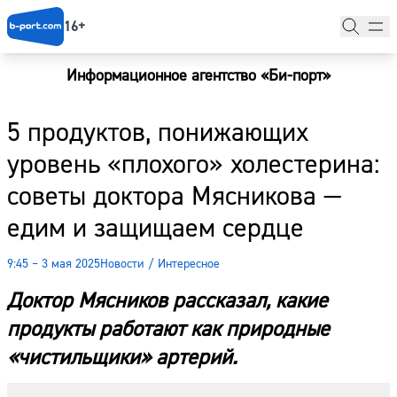
16+
Информационное агентство «Би-порт»
Главная
5 продуктов, понижающих
Новости
уровень «плохого» холестерина:
Наши гости
советы доктора Мясникова —
Фоторепортажи
едим и защищаем сердце
Погода
9:45 – 3 мая 2025
Новости
/
Интересное
Курсы валют
Доктор Мясников рассказал, какие
продукты работают как природные
«чистильщики» артерий.