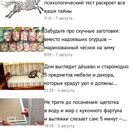
психологический тест раскроет все
ваши тайны
9:10 – 7 августа
Забудьте про скучные заготовки:
вместо надоевших огурцов —
маринованный чеснок на зиму
8:09 – 7 августа
Дом выглядит дёшево и старомодно:
5 предметов мебели и декора,
которые крадут уют и должны
21:25 – 6 августа
отправиться на свалку прямо сейчас
Не трите до посинения: щепотка
в воду и жир с кухонного фартука
и вытяжки слезает сам: 5 минут —
18:18 – 6 августа
и сверкает как новая