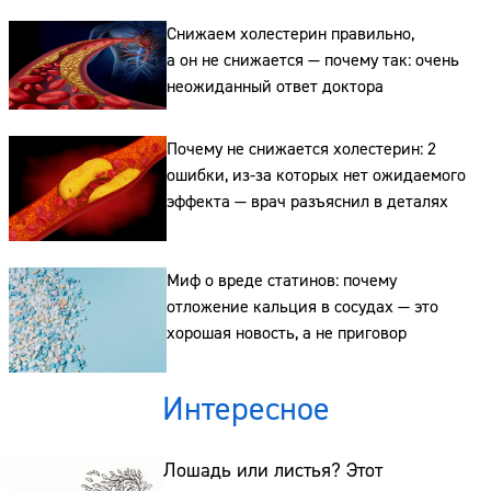
Снижаем холестерин правильно,
а он не снижается — почему так: очень
Сайт:
неожиданный ответ доктора
Адрес:
Почему не снижается холестерин: 2
Телефон:
ошибки, из-за которых нет ожидаемого
эффекта — врач разъяснил в деталях
Миф о вреде статинов: почему
отложение кальция в сосудах — это
хорошая новость, а не приговор
Интересное
Лошадь или листья? Этот