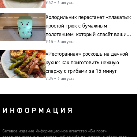
9:42 – 6 августа
Холодильник перестанет «плакать»:
простой трюк с бумажным
полотенцем, который спасёт ваши
9:15 – 6 августа
овощи от гнили
«Ресторанная» роскошь на дачной
кухне: как приготовить нежную
спаржу с грибами за 15 минут
7:34 – 6 августа
ИНФОРМАЦИЯ
Сетевое издание Информационное агентство «Би-порт»