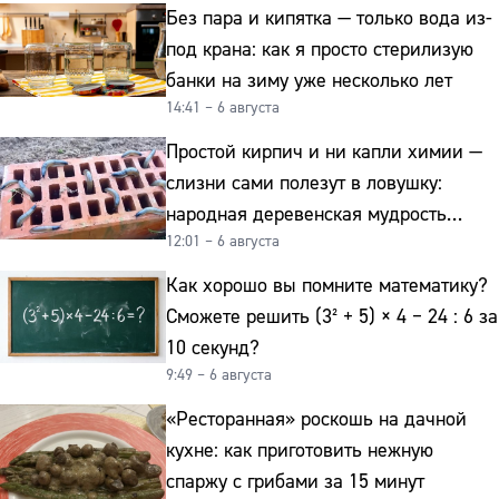
Без пара и кипятка — только вода из-
под крана: как я просто стерилизую
банки на зиму уже несколько лет
14:41 – 6 августа
Простой кирпич и ни капли химии —
слизни сами полезут в ловушку:
народная деревенская мудрость
12:01 – 6 августа
реально работает
Как хорошо вы помните математику?
Сможете решить (3² + 5) × 4 − 24 : 6 за
10 секунд?
9:49 – 6 августа
«Ресторанная» роскошь на дачной
кухне: как приготовить нежную
спаржу с грибами за 15 минут