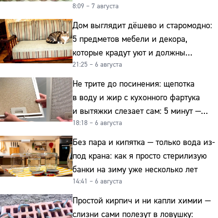
8:09 – 7 августа
Дом выглядит дёшево и старомодно:
5 предметов мебели и декора,
которые крадут уют и должны
21:25 – 6 августа
отправиться на свалку прямо сейчас
Не трите до посинения: щепотка
в воду и жир с кухонного фартука
и вытяжки слезает сам: 5 минут —
18:18 – 6 августа
и сверкает как новая
Без пара и кипятка — только вода из-
под крана: как я просто стерилизую
банки на зиму уже несколько лет
14:41 – 6 августа
Простой кирпич и ни капли химии —
слизни сами полезут в ловушку: