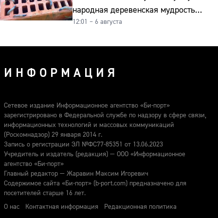
народная деревенская мудрость
12:01 – 6 августа
реально работает
ИНФОРМАЦИЯ
Сетевое издание Информационное агентство «Би-порт»
зарегистрировано в Федеральной службе по надзору в сфере связи,
информационных технологий и массовых коммуникаций
(Роскомнадзор) 29 января 2014 г.
Запись о регистрации ЭЛ №ФС77-85351 от 13.06.2023
Учредитель и издатель (редакция) — ООО «Информационное
агентство «Би-порт»
Главный редактор — Жаравин Максим Игоревич
Содержимое сайта «Би-порт» (b-port.com) предназначено для
посетителей старше 16 лет.
О нас
Контактная информация
Редакционная политика