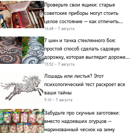
Проверьте свои ящики: старые
советские приборы могут стоить
целое состояние — как отличить
16:48 – 7 августа
подделку от мельхиора
7 шин и тачка стеклянного боя:
простой способ сделать садовую
дорожку, которая выглядит дороже
15:52 – 7 августа
гранита
Лошадь или листья? Этот
психологический тест раскроет все
ваши тайны
9:10 – 7 августа
Забудьте про скучные заготовки:
вместо надоевших огурцов —
маринованный чеснок на зиму