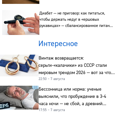
Адрес:
Телефон:
Диабет — не приговор: как питаться,
чтобы держать недуг в «ершовых
рукавицах» — сбалансированное питание
и полезные привычки после 60 лет
Интересное
Винтаж возвращается:
серьги-«калачики» из СССР стали
мировым трендом 2026 — вот за что
22:50 – 7 августа
их ценят ювелиры
Бессонница или норма: ученые
выяснили, что пробуждение в 3-4
часа ночи — не сбой, а древний
17:55 – 7 августа
биологический ритм