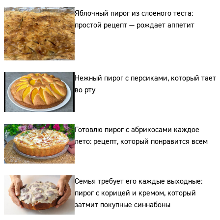
Яблочный пирог из слоеного теста:
простой рецепт — рождает аппетит
Нежный пирог с персиками, который тает
во рту
Сайт:
Адрес:
Готовлю пирог с абрикосами каждое
лето: рецепт, который понравится всем
Телефон:
Семья требует его каждые выходные:
пирог с корицей и кремом, который
затмит покупные синнабоны