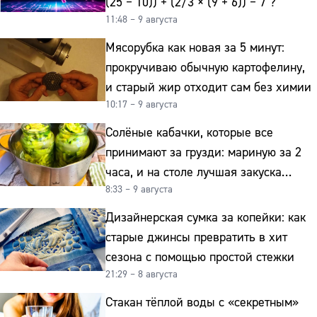
(25 − 10)) + (2/3 × (9 + 6)) − 7 ?
11:48 – 9 августа
Мясорубка как новая за 5 минут:
прокручиваю обычную картофелину,
и старый жир отходит сам без химии
10:17 – 9 августа
Солёные кабачки, которые все
принимают за грузди: мариную за 2
часа, и на столе лучшая закуска
8:33 – 9 августа
к картошке
Дизайнерская сумка за копейки: как
старые джинсы превратить в хит
сезона с помощью простой стежки
21:29 – 8 августа
Стакан тёплой воды с «секретным»