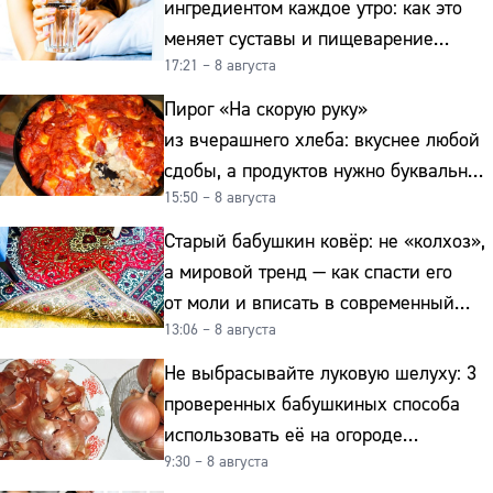
ингредиентом каждое утро: как это
меняет суставы и пищеварение
17:21 – 8 августа
после 50
Пирог «На скорую руку»
из вчерашнего хлеба: вкуснее любой
сдобы, а продуктов нужно буквально
15:50 – 8 августа
копейки
Старый бабушкин ковёр: не «колхоз»,
а мировой тренд — как спасти его
от моли и вписать в современный
13:06 – 8 августа
интерьер
Не выбрасывайте луковую шелуху: 3
проверенных бабушкиных способа
использовать её на огороде
9:30 – 8 августа
и для здоровья этой зимой