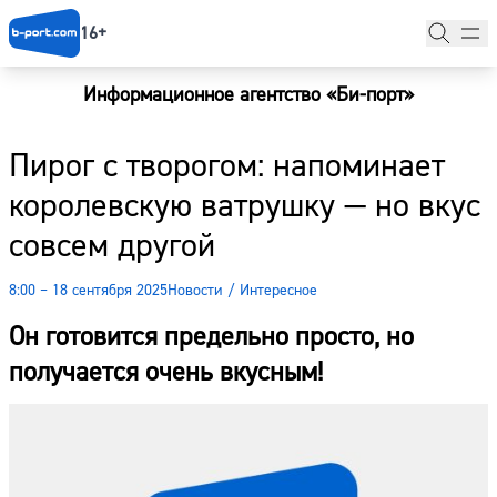
16+
Информационное агентство «Би-порт»
Главная
Пирог с творогом: напоминает
Новости
королевскую ватрушку — но вкус
Наши гости
совсем другой
Фоторепортажи
8:00 – 18 сентября 2025
Новости
/
Интересное
Погода
Он готовится предельно просто, но
Курсы валют
получается очень вкусным!