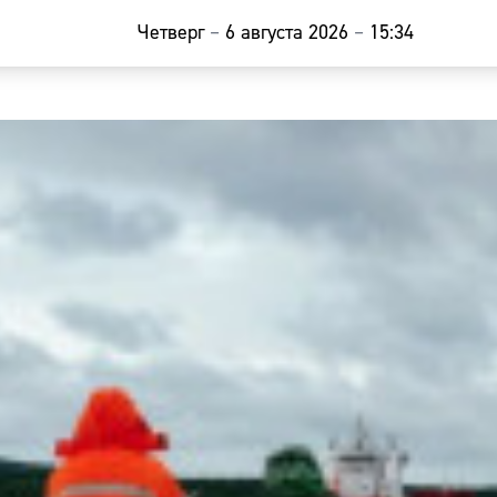
Четверг
–
6 августа 2026
–
15:34
Главная
Новости
Наши гости
Фоторепор
Погода
Курсы валю