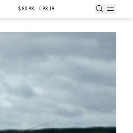
$
⁠80.93
€
⁠93.19
тажи
т