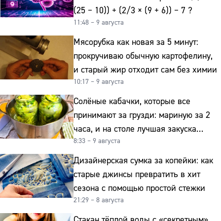
(25 − 10)) + (2/3 × (9 + 6)) − 7 ?
11:48 – 9 августа
Мясорубка как новая за 5 минут:
прокручиваю обычную картофелину,
и старый жир отходит сам без химии
10:17 – 9 августа
Солёные кабачки, которые все
принимают за грузди: мариную за 2
часа, и на столе лучшая закуска
8:33 – 9 августа
к картошке
Дизайнерская сумка за копейки: как
старые джинсы превратить в хит
сезона с помощью простой стежки
21:29 – 8 августа
Стакан тёплой воды с «секретным»