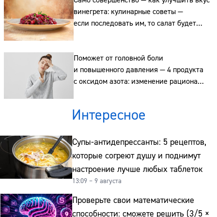
Само совершенство — как улучшить вкус
винегрета: кулинарные советы —
Адрес:
если последовать им, то салат будет
как в ресторане
Телефон:
Поможет от головной боли
и повышенного давления — 4 продукта
с оксидом азота: изменение рациона
после 40 лет
Интересное
Супы-антидепрессанты: 5 рецептов,
которые согреют душу и поднимут
настроение лучше любых таблеток
13:09 – 9 августа
Проверьте свои математические
способности: сможете решить (3/5 ×