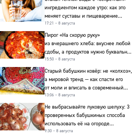
ингредиентом каждое утро: как это
меняет суставы и пищеварение
17:21 – 8 августа
после 50
Пирог «На скорую руку»
из вчерашнего хлеба: вкуснее любой
сдобы, а продуктов нужно буквально
15:50 – 8 августа
копейки
Старый бабушкин ковёр: не «колхоз»,
а мировой тренд — как спасти его
от моли и вписать в современный
13:06 – 8 августа
интерьер
Не выбрасывайте луковую шелуху: 3
проверенных бабушкиных способа
использовать её на огороде
9:30 – 8 августа
и для здоровья этой зимой