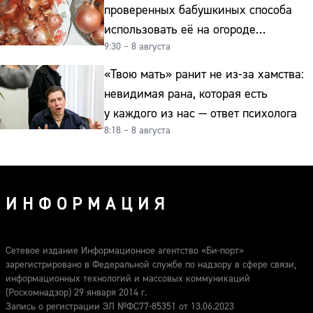
проверенных бабушкиных способа
использовать её на огороде
9:30 – 8 августа
и для здоровья этой зимой
«Твою мать» ранит не из-за хамства:
невидимая рана, которая есть
у каждого из нас — ответ психолога
8:18 – 8 августа
ИНФОРМАЦИЯ
Сетевое издание Информационное агентство «Би-порт»
зарегистрировано в Федеральной службе по надзору в сфере связи,
информационных технологий и массовых коммуникаций
(Роскомнадзор) 29 января 2014 г.
Запись о регистрации ЭЛ №ФС77-85351 от 13.06.2023