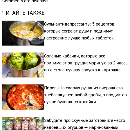
Comments are disabled
ЧИТАЙТЕ ТАКЖЕ
Супы-антидепрессанты: 5 рецептов,
которые согреют душу и поднимут
настроение лучше любых таблеток
Солёные кабачки, которые все
принимают за грузди: мариную за 2 часа,
и на столе лучшая закуска к картошке
Пирог «На скорую руку» из вчерашнего
хлеба: вкуснее любой сдобы, а продуктов
нужно буквально копейки
Забудьте про скучные заготовки: вместо
надоевших огурцов — маринованный