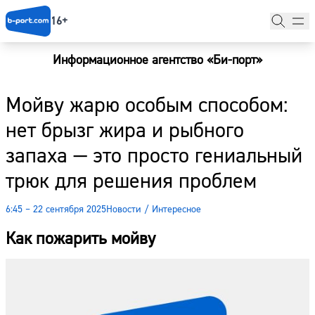
16+
Информационное агентство «Би-порт»
Главная
Мойву жарю особым способом:
Новости
нет брызг жира и рыбного
Наши гости
запаха — это просто гениальный
Фоторепортажи
трюк для решения проблем
Погода
6:45 – 22 сентября 2025
Новости
/
Интересное
Курсы валют
Как пожарить мойву