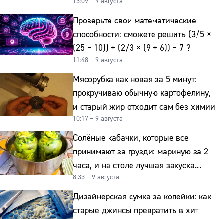
13:09 – 9 августа
Проверьте свои математические
способности: сможете решить (3/5 ×
(25 − 10)) + (2/3 × (9 + 6)) − 7 ?
11:48 – 9 августа
Мясорубка как новая за 5 минут:
прокручиваю обычную картофелину,
и старый жир отходит сам без химии
10:17 – 9 августа
Солёные кабачки, которые все
принимают за грузди: мариную за 2
часа, и на столе лучшая закуска
8:33 – 9 августа
к картошке
Дизайнерская сумка за копейки: как
старые джинсы превратить в хит