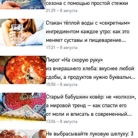
сезона с помощью простой стежки
21:29 – 8 августа
Стакан тёплой воды с «секретным»
ингредиентом каждое утро: как это
меняет суставы и пищеварение
17:21 – 8 августа
после 50
Пирог «На скорую руку»
из вчерашнего хлеба: вкуснее любой
сдобы, а продуктов нужно буквально
15:50 – 8 августа
копейки
Старый бабушкин ковёр: не «колхоз»,
а мировой тренд — как спасти его
от моли и вписать в современный
13:06 – 8 августа
интерьер
Не выбрасывайте луковую шелуху: 3