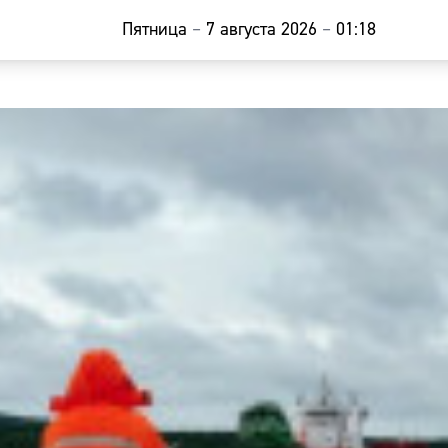
Пятница
–
7 августа 2026
–
01:18
Главная
Новости
Наши гости
Фоторепор
Погода
Курсы валю