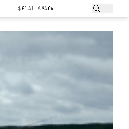
$
⁠81.41
€
⁠94.06
тажи
т