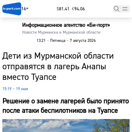
16+
$
⁠81.41
€
⁠94.06
Информационное агентство «Би-порт»
Главная
Новости Мурманска и Мурманской области
13:21
–
Пятница
–
7 августа 2026
Новости
Дети из Мурманской области
Наши гости
отправятся в лагерь Анапы
Фоторепортажи
вместо Туапсе
Погода
15:19 – 19 мая
Курсы валют
Решение о замене лагерей было принято
после атаки беспилотников на Туапсе