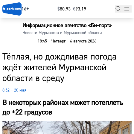
16+
$
⁠80.93
€
⁠93.19
Информационное агентство «Би-порт»
Главная
Новости Мурманска и Мурманской области
18:45
–
Четверг
–
6 августа 2026
Новости
Тёплая, но дождливая погода
Наши гости
ждёт жителей Мурманской
Фоторепортажи
области в среду
Погода
8:52 – 20 мая
Курсы валют
В некоторых районах может потеплеть
до +22 градусов