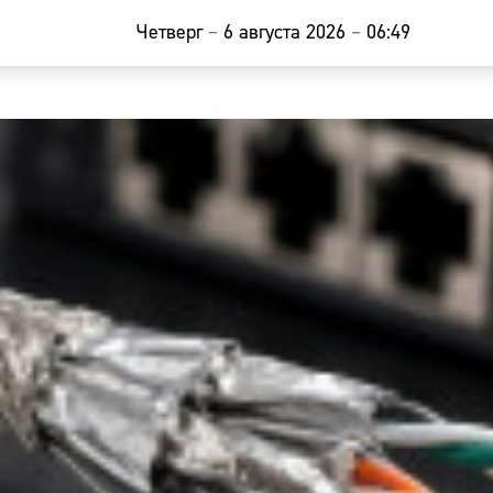
Четверг
–
6 августа 2026
–
06:49
Главная
Новости
Наши гости
Фоторепор
Погода
Курсы валю