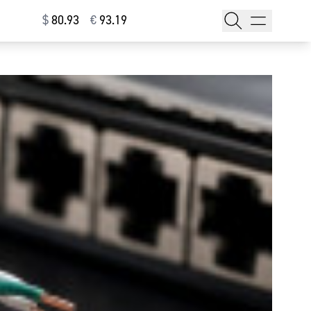
$
⁠80.93
€
⁠93.19
тажи
т