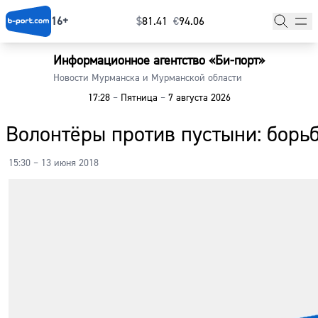
16+
$
⁠81.41
€
⁠94.06
Информационное агентство «Би-порт»
Главная
Новости Мурманска и Мурманской области
17:28
–
Пятница
–
7 августа 2026
Новости
Волонтёры против пустыни: борь
Наши гости
15:30 – 13 июня 2018
Фоторепортажи
Погода
Курсы валют