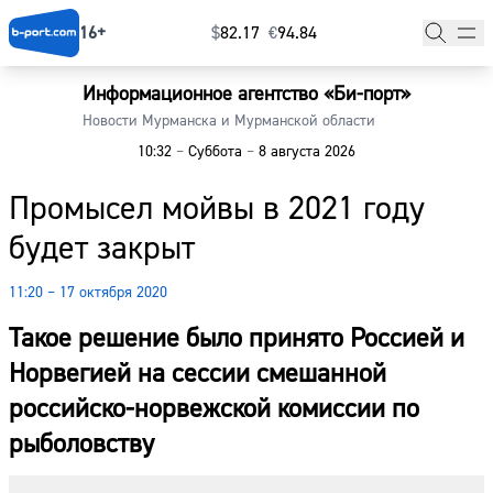
16+
$
⁠82.17
€
⁠94.84
Информационное агентство «Би-порт»
Главная
Новости Мурманска и Мурманской области
10:32
–
Суббота
–
8 августа 2026
Новости
Промысел мойвы в 2021 году
Наши гости
будет закрыт
Фоторепортажи
11:20 – 17 октября 2020
Погода
Такое решение было принято Россией и
Курсы валют
Норвегией на сессии смешанной
российско-норвежской комиссии по
рыболовству