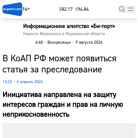
16+
$
⁠82.17
€
⁠94.84
Информационное агентство «Би-порт»
Главная
Новости Мурманска и Мурманской области
4:40
–
Воскресенье
–
9 августа 2026
Новости
В КоАП РФ может появиться
Наши гости
статья за преследование
Фоторепортажи
13:23 – 4 апреля 2024
Погода
Инициатива направлена на защиту
Курсы валют
интересов граждан и прав на личную
неприкосновенность