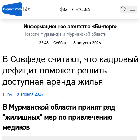
16+
$
⁠82.17
€
⁠94.84
Информационное агентство «Би-порт»
Главная
Новости Мурманска и Мурманской области
22:48
–
Суббота
–
8 августа 2026
Новости
В Совфеде считают, что кадровый
Наши гости
дефицит поможет решить
Фоторепортажи
доступная аренда жилья
Погода
11:44 – 8 апреля 2024
Курсы валют
В Мурманской области принят ряд
"жилищных" мер по привлечению
медиков