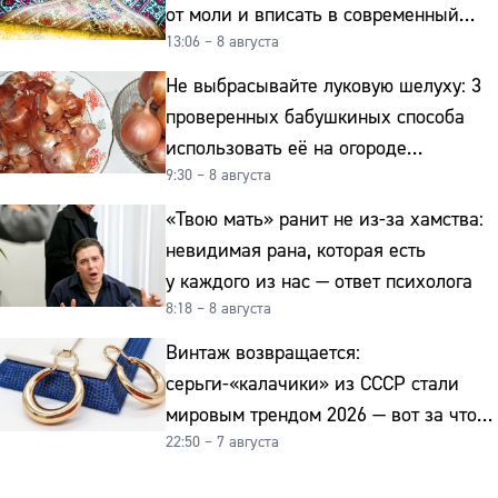
от моли и вписать в современный
13:06 – 8 августа
интерьер
Не выбрасывайте луковую шелуху: 3
проверенных бабушкиных способа
использовать её на огороде
9:30 – 8 августа
и для здоровья этой зимой
«Твою мать» ранит не из-за хамства:
невидимая рана, которая есть
у каждого из нас — ответ психолога
8:18 – 8 августа
Винтаж возвращается:
серьги-«калачики» из СССР стали
мировым трендом 2026 — вот за что
22:50 – 7 августа
их ценят ювелиры