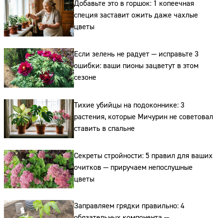
Добавьте это в горшок: 1 копеечная
специя заставит ожить даже чахлые
цветы
Если зелень не радует — исправьте 3
Сайт:
ошибки: ваши пионы зацветут в этом
сезоне
Адрес:
Тихие убийцы на подоконнике: 3
Телефон:
растения, которые Мичурин не советовал
ставить в спальне
Секреты стройности: 5 правил для ваших
очитков — приручаем непослушные
цветы
Заправляем грядки правильно: 4
обязательных компонента —