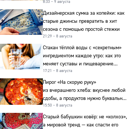
8:33 – 9 августа
к картошке
Дизайнерская сумка за копейки: как
старые джинсы превратить в хит
сезона с помощью простой стежки
21:29 – 8 августа
Стакан тёплой воды с «секретным»
ингредиентом каждое утро: как это
меняет суставы и пищеварение
17:21 – 8 августа
после 50
Пирог «На скорую руку»
из вчерашнего хлеба: вкуснее любой
сдобы, а продуктов нужно буквально
15:50 – 8 августа
копейки
Старый бабушкин ковёр: не «колхоз»,
а мировой тренд — как спасти его