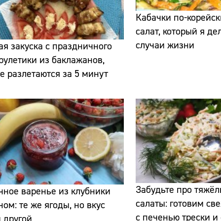
Кабачки по-корейск
салат, который я де
случаи жизни
ая закуска с праздничного
 рулетики из баклажанов,
е разлетаются за 5 минут
Сайт:
Адрес:
Телефон:
Забудьте про тяжё
ное варенье из клубники
салаты: готовим св
ном: те же ягоды, но вкус
с печенью трески и
 другой