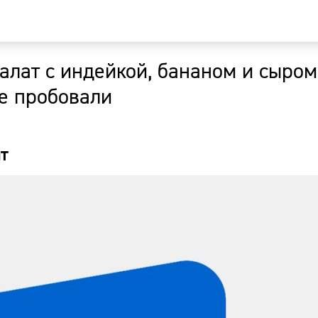
алат с индейкой, бананом и сыром
Главная
е пробовали
Новости
т
Наши гости
Фоторепор
Погода
Курсы валю