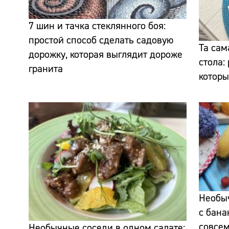
7 шин и тачка стеклянного боя:
простой способ сделать садовую
Та сам
дорожку, которая выглядит дороже
стола:
гранита
которы
Необыч
с бана
совсем
Необычные соседи в одном салате: