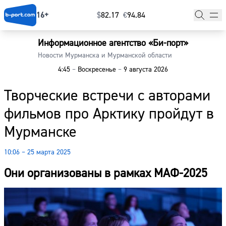
16+
$
⁠82.17
€
⁠94.84
Информационное агентство «Би-порт»
Главная
Новости Мурманска и Мурманской области
4:45
–
Воскресенье
–
9 августа 2026
Новости
Творческие встречи с авторами
Наши гости
фильмов про Арктику пройдут в
Фоторепортажи
Мурманске
Погода
10:06 – 25 марта 2025
Курсы валют
Они организованы в рамках МАФ-2025