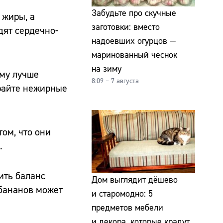
Забудьте про скучные
 жиры, а
заготовки: вместо
дят сердечно-
надоевших огурцов —
маринованный чеснок
на зиму
ому лучше
8:09 – 7 августа
ирайте нежирные
том, что они
.
ить баланс
Дом выглядит дёшево
 бананов может
и старомодно: 5
предметов мебели
и декора, которые крадут