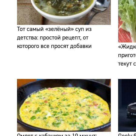
Тот самый «зелёный» суп из
детства: простой рецепт, от
которого все просят добавки
«Жидко
пригот
текут 
Омлет с кабачком за 10 минут:
Geely 