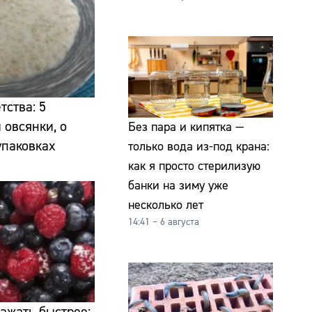
тства: 5
 овсянки, о
Без пара и кипятка —
упаковках
только вода из-под крана:
как я просто стерилизую
банки на зиму уже
несколько лет
14:41 – 6 августа
ражать быстрее: