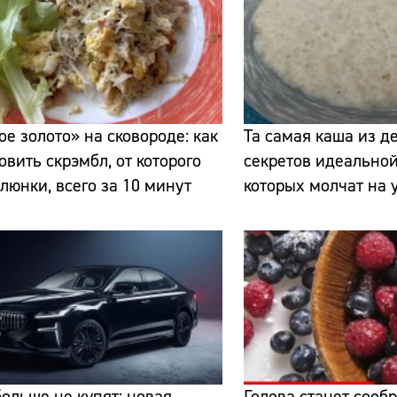
е золото» на сковороде: как
Та самая каша из де
овить скрэмбл, от которого
секретов идеальной
Сайт:
слюнки, всего за 10 минут
которых молчат на 
Адрес:
Телефон:
больше не купят: новая
Голова станет сооб