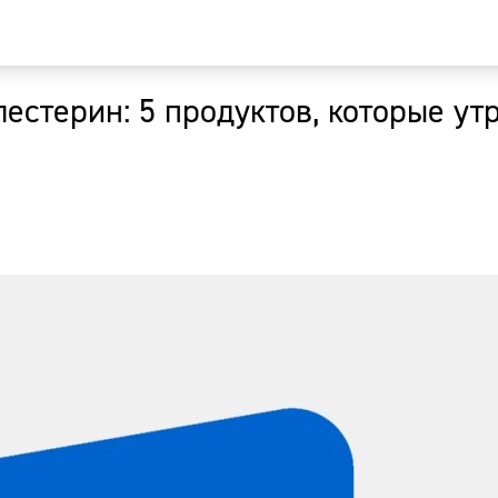
лестерин: 5 продуктов, которые ут
Главная
Новости
Наши гости
Фоторепор
Погода
Курсы валю