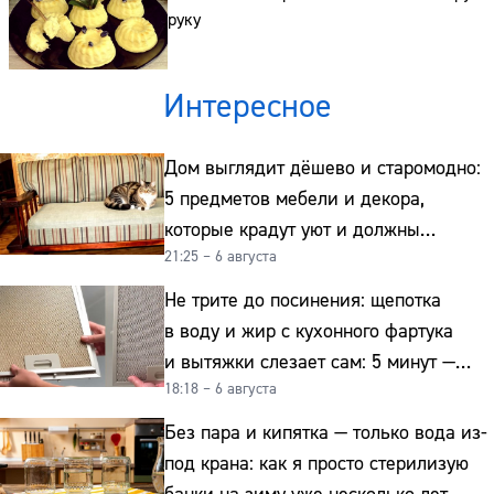
руку
Интересное
Дом выглядит дёшево и старомодно:
5 предметов мебели и декора,
которые крадут уют и должны
21:25 – 6 августа
отправиться на свалку прямо сейчас
Не трите до посинения: щепотка
в воду и жир с кухонного фартука
и вытяжки слезает сам: 5 минут —
18:18 – 6 августа
и сверкает как новая
Без пара и кипятка — только вода из-
под крана: как я просто стерилизую