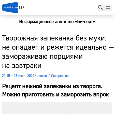
16+
Информационное агентство «Би-порт»
Главная
Творожная запеканка без муки:
Новости
не опадает и режется идеально —
Наши гости
замораживаю порциями
Фоторепортажи
на завтраки
Погода
21:45 – 28 июля 2025
Новости
/
Интересное
Курсы валют
Рецепт нежной запеканки из творога.
Можно приготовить и заморозить впрок