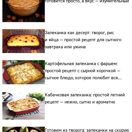
готовится просто, а вкус — изумительный
Запеканка как десерт: творог, рис
и яйца — простой рецепт для сытного
Сайт:
завтрака или ужина
Адрес:
Картофельная запеканка с фаршем:
Телефон:
простой рецепт с сырной корочкой —
сытное блюдо, которое полюбит вся
семья
Кабачковая запеканка: простой летний
рецепт — нежно, сытно и ароматно
Готовим из творога: запеканки на скорую