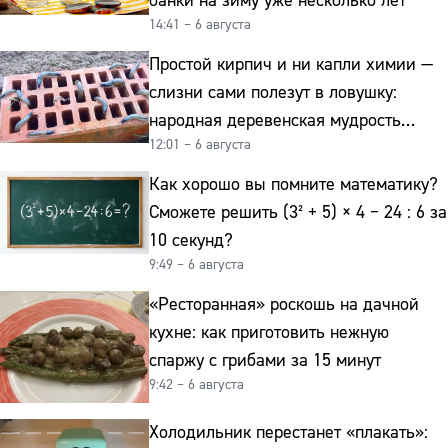
банки на зиму уже несколько лет
14:41 – 6 августа
Простой кирпич и ни капли химии —
слизни сами полезут в ловушку:
народная деревенская мудрость
12:01 – 6 августа
реально работает
Как хорошо вы помните математику?
Сможете решить (3² + 5) × 4 − 24 : 6 за
10 секунд?
9:49 – 6 августа
«Ресторанная» роскошь на дачной
кухне: как приготовить нежную
спаржу с грибами за 15 минут
9:42 – 6 августа
Холодильник перестанет «плакать»: