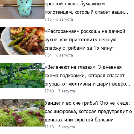
простой трюк с бумажным
полотенцем, который спасёт ваши
9:15 – 6 августа
овощи от гнили
«Ресторанная» роскошь на дачной
кухне: как приготовить нежную
спаржу с грибами за 15 минут
7:34 – 6 августа
«Зеленеют на глазах»: 3-дневная
схема подкормки, которая спасает
огурцы от желтизны и дарит ведро
17:40 – 5 августа
урожая
Увидели во сне грибы? Это не к еде:
расшифровка, которая предупредит о
деньгах или скрытой болезни
11:13 – 5 августа